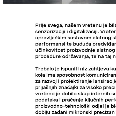
Prije svega, našem vretenu je bi
senzorizaciji i digitalizaciji. Vr
upravljačkim sustavom alatnog str
performansi te buduća predviđanj
učinkovitost proizvodnje alatnog 
procedure održavanja, te na taj na
Trebalo je ispuniti niz zahtjeva 
koja ima sposobnost komuniciranj
za razvoj i projektiranje lansira
prijašnjih značajki za visoko pre
vreteno je dobilo skup internih se
podataka i praćenje ključnih perf
proizvodno-tehnološki odjel je 
dobiju zadani mikronski precizan 