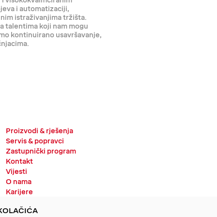
 i visokokvalificiranim
jeva i automatizaciji,
im istraživanjima tržišta.
 za talentima koji nam mogu
imo kontinuirano usavršavanje,
čnjacima.
Proizvodi & rješenja
Servis & popravci
Zastupnički program
Kontakt
Vijesti
O nama
Karijere
Dokumenti
KOLAČIĆA
Impressum