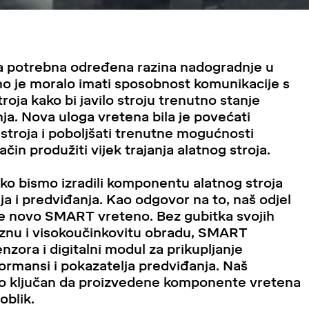
la potrebna određena razina nadogradnje u
eteno je moralo imati sposobnost komunikacije s
oja kako bi javilo stroju trenutno stanje
a. Nova uloga vretena bila je povećati
stroja i poboljšati trenutne mogućnosti
čin produžiti vijek trajanja alatnog stroja.
kako bismo izradili komponentu alatnog stroja
a i predviđanja. Kao odgovor na to, naš odjel
o je novo SMART vreteno. Bez gubitka svojih
ciznu i visokoučinkovitu obradu, SMART
nzora i digitalni modul za prikupljanje
ormansi i pokazatelja predviđanja. Naš
bio ključan da proizvedene komponente vretena
oblik.