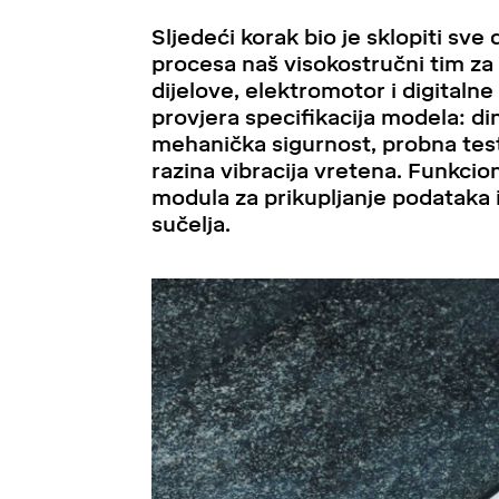
Sljedeći korak bio je sklopiti sv
procesa naš visokostručni tim z
dijelove, elektromotor i digitalne
provjera specifikacija modela: di
mehanička sigurnost, probna testir
razina vibracija vretena. Funkcio
modula za prikupljanje podataka 
sučelja.