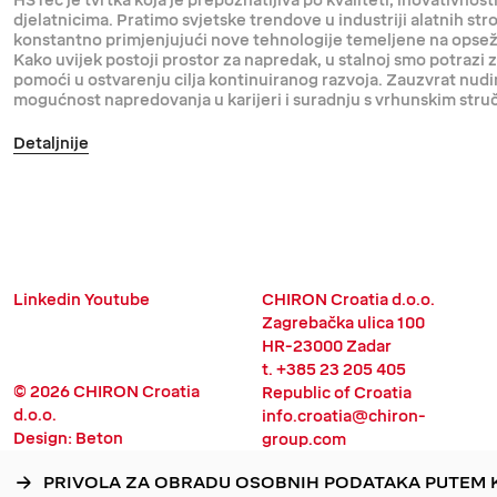
HSTec je tvrtka koja je prepoznatljiva po kvaliteti, inovativnosti
djelatnicima. Pratimo svjetske trendove u industriji alatnih stro
konstantno primjenjujući nove tehnologije temeljene na opsežn
Kako uvijek postoji prostor za napredak, u stalnoj smo potrazi
pomoći u ostvarenju cilja kontinuiranog razvoja. Zauzvrat nud
mogućnost napredovanja u karijeri i suradnju s vrhunskim stru
Detaljnije
Linkedin
Youtube
CHIRON Croatia d.o.o.
Zagrebačka ulica 100
HR-23000 Zadar
t. +385 23 205 405
© 2026 CHIRON Croatia
Republic of Croatia
d.o.o.
info.croatia@chiron-
Design:
Beton
group.com
PRIVOLA ZA OBRADU OSOBNIH PODATAKA PUTEM 