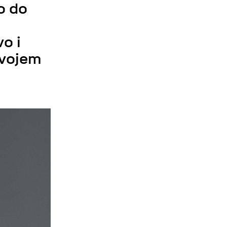
lo do
vo i
azvojem