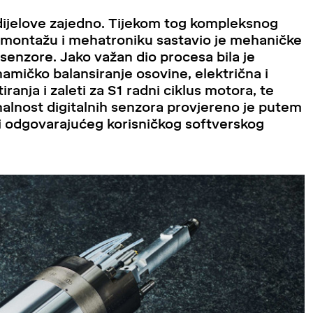
e dijelove zajedno. Tijekom tog kompleksnog
a montažu i mehatroniku sastavio je mehaničke
 senzore. Jako važan dio procesa bila je
namičko balansiranje osovine, električna i
anja i zaleti za S1 radni ciklus motora, te
nalnost digitalnih senzora provjereno je putem
i odgovarajućeg korisničkog softverskog