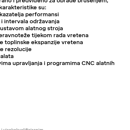
rano i predviđeno za obrade brušenjem,
arakteristike su:
okazatelja performansi
i intervala održavanja
sustavom alatnog stroja
neravnoteže tijekom rada vretena
e toplinske ekspanzije vretena
e rezolucije
alata
vima upravljanja i programima CNC alatnih