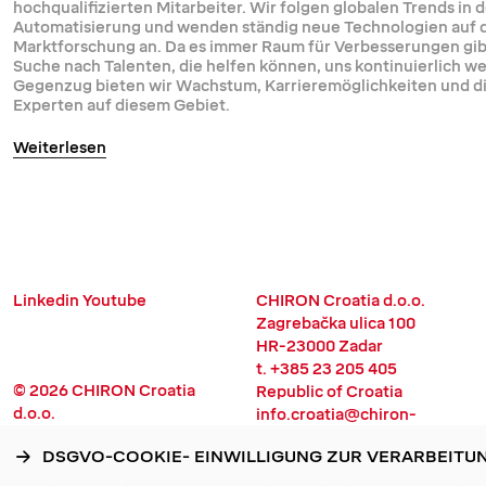
hochqualifizierten Mitarbeiter. Wir folgen globalen Trends in d
Automatisierung und wenden ständig neue Technologien auf 
Marktforschung an. Da es immer Raum für Verbesserungen gibt,
Suche nach Talenten, die helfen können, uns kontinuierlich w
Gegenzug bieten wir Wachstum, Karrieremöglichkeiten und d
Experten auf diesem Gebiet.
Weiterlesen
Linkedin
Youtube
CHIRON Croatia d.o.o.
Zagrebačka ulica 100
HR-23000 Zadar
t. +385 23 205 405
© 2026 CHIRON Croatia
Republic of Croatia
d.o.o.
info.croatia@chiron-
Design:
Beton
group.com
DSGVO-COOKIE- EINWILLIGUNG ZUR VERARBEIT